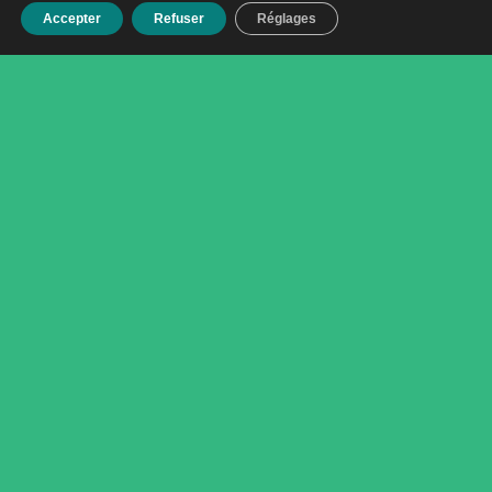
Écoles
Accepter
Refuser
Réglages
Cadeaux d’Entreprise
Aide
FAQ
Contactez-nous
Mon compte
Formulaire de rétractation
Newsletter
En validant votre inscription, vous acceptez que "Les Dorloteurs" mémorise
et utilise votre adresse email dans le but de vous envoyer des lettres
d’informations. Vous pouvez vous désinscrire à tout moment en modifiant
vos paramètres de compte ou à travers les liens de désinscription