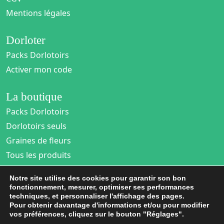
Mentions légales
Dorloter
Packs Dorlotoirs
Activer mon code
La boutique
Packs Dorlotoirs
Dorlotoirs seuls
Graines de fleurs
Tous les produits
Notre site utilise des cookies pour garantir son bon
Espace pro
fonctionnement, mesurer, optimiser ses performances
Entreprises
techniques, et personnaliser l'affichage des pages.
Pour obtenir davantage d'informations et/ou pour modifier
Collectivités
vos préférences, cliquez sur le bouton "Réglages".