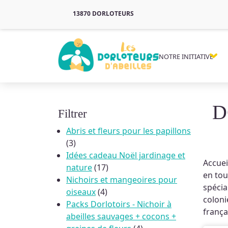
13870 DORLOTEURS
NOTRE INITIATIVE
D
Filtrer
Abris et fleurs pour les papillons
3
3
produits
Idées cadeau Noël jardinage et
Accuei
17
nature
17
en tou
produits
Nichoirs et mangeoires pour
spécia
4
oiseaux
4
coloni
produits
Packs Dorlotoirs - Nichoir à
frança
abeilles sauvages + cocons +