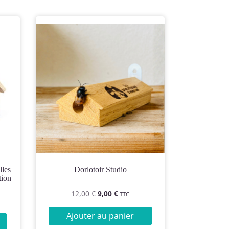
Dorlotoir Studio
tion
Le
Le
12,00
€
9,00
€
TTC
prix
prix
initial
actuel
Ajouter au panier
était :
est :