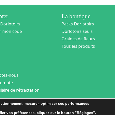
loter
La boutique
 Dorlotoirs
Packs Dorlotoirs
er mon code
Dorlotoirs seuls
Graines de fleurs
Tous les produits
ctez-nous
compte
aire de rétractation
onctionnement, mesurer, optimiser ses performances
BLOG
ier vos préférences, cliquez sur le bouton "Réglages".