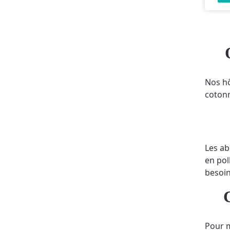
Nos hô
cotonn
Les ab
en pol
besoin
Pour m