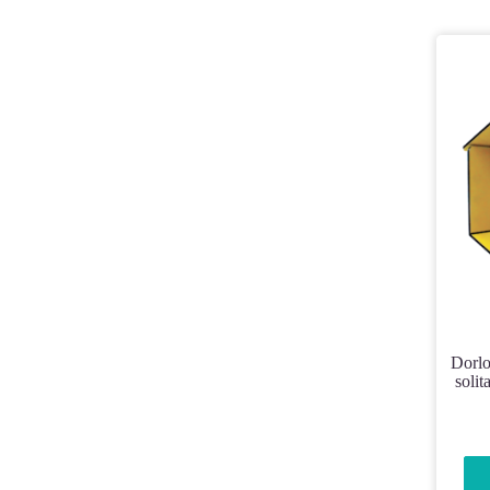
Dorlotoir Mimosa – Hôtel à abeilles
solit