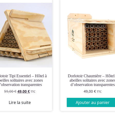
Dorlotoir Chaumière – Hôtel à
eilles solitaires avec zones
abeilles solitaires avec zone
’observation transparentes
d’observation transparentes
Le
Le
59,00
€
49,00
€
49,00
€
TTC
TTC
prix
prix
initial
actuel
Lire la suite
Ajouter au panier
était :
est :
59,00 €.
49,00 €.