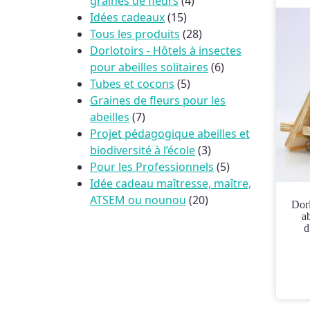
4
graines de fleurs
4
15
produits
Idées cadeaux
15
produits
28
Tous les produits
28
produits
Dorlotoirs - Hôtels à insectes
6
pour abeilles solitaires
6
5
produits
Tubes et cocons
5
produits
Graines de fleurs pour les
7
abeilles
7
produits
Projet pédagogique abeilles et
3
biodiversité à l’école
3
produits
5
Pour les Professionnels
5
produits
Idée cadeau maîtresse, maître,
20
ATSEM ou nounou
20
Dorlotoir Tipi Essentiel – Hôtel à
produits
ab
d