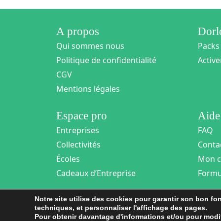
A propos
Dor
Qui sommes nous
Packs
Politique de confidentialité
Activ
CGV
Mentions légales
Espace pro
Aide
Entreprises
FAQ
Collectivités
Conta
Écoles
Mon 
Cadeaux d’Entreprise
Formul
Notre site utilise des cookies pour garantir son bon f
techniques, et personnaliser l'affichage des pages.
Pour obtenir davantage d'informations et/ou pour modif