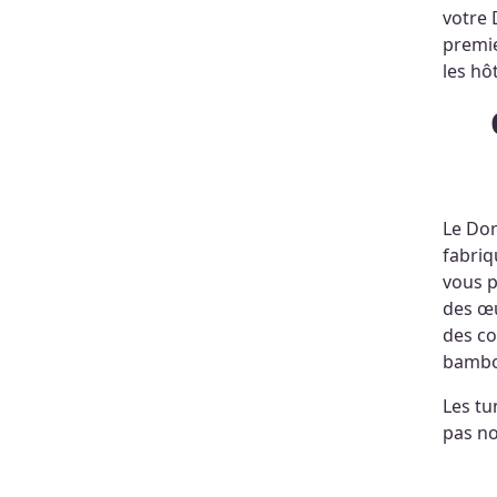
votre 
premie
les hô
Quel est l'in
Le Dor
fabriq
vous p
des œu
des co
bambo
Les tu
pas no